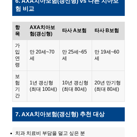
6. AXA치아보험(갱신형) vs 다른 치아보
험 비교
항
AXA치아보
타사 A보험
타사 B보험
목
험(갱신형)
가
입
만 20세~70
만 25세~65
만 19세~60
연
세
세
세
령
보
험
1년 갱신형
10년 갱신형
20년 만기형
기
(최대 100세)
(최대 80세)
(최대 80세)
간
7. AXA치아보험(갱신형) 추천 대상
치과 치료비 부담을 덜고 싶은 분