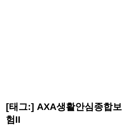
[태그:]
AXA생활안심종합보
험II