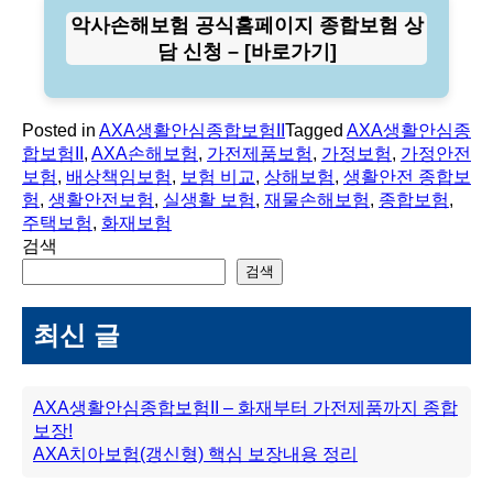
악사손해보험 공식홈페이지 종합보험 상
담 신청 – [바로가기]
Posted in
AXA생활안심종합보험II
Tagged
AXA생활안심종
합보험II
,
AXA손해보험
,
가전제품보험
,
가정보험
,
가정안전
보험
,
배상책임보험
,
보험 비교
,
상해보험
,
생활안전 종합보
험
,
생활안전보험
,
실생활 보험
,
재물손해보험
,
종합보험
,
주택보험
,
화재보험
검색
검색
최신 글
AXA생활안심종합보험II – 화재부터 가전제품까지 종합
보장!
AXA치아보험(갱신형) 핵심 보장내용 정리